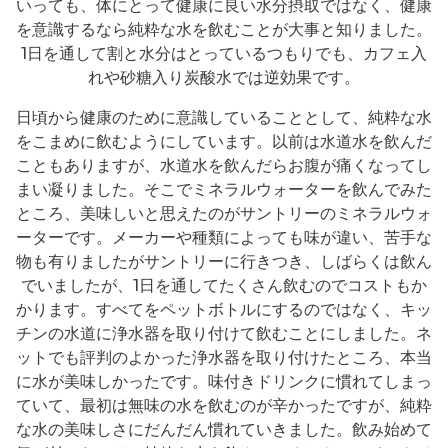
いっても、体にとって健康に良い水分摂取ではなく、健康
を意識するなら純粋な水を飲むことが大事と知りました。
1日を通して割と水分はとっているつもりでも、カフェ入
れや砂糖入り炭酸水では逆効果です。
日頃から健康のために意識していることとして、純粋な水
をこまめに飲むようにしています。以前は水道水を飲んだ
こともありますが、水道水を飲んだらお腹が痛くなってし
まい凝りました。そこでミネラルウォーターを飲んでみた
ところ、美味しいと思えたのがサントリーのミネラルウォ
ーターです。メーカーや種類によっても味が違い、苦手な
物も有りましたがサントリーに行きつき、しばらくは飲ん
でいましたが、1日を通してたくさん飲むのでコストもか
かります。すべてをペットボトルにするのではなく、キッ
チンの水道に浄水器を取り付けて飲むことにしました。ネ
ットでも評判のよかった浄水器を取り付けたところ、本当
に水が美味しかったです。味付きドリンクに慣れてしまっ
ていて、最初は無味の水を飲むのが辛かったですが、純粋
な水の美味しさにだんだん慣れていきました。飲み始めて