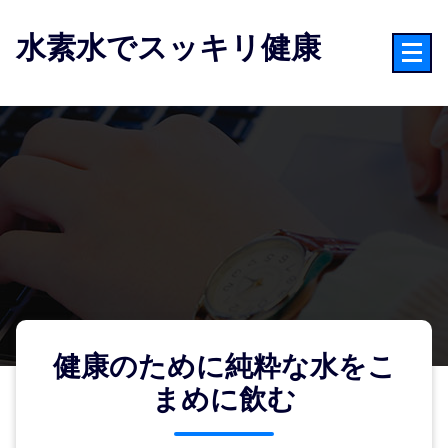
コ
ン
水素水でスッキリ健康
テ
ン
ツ
へ
ス
キ
ッ
プ
健康のために純粋な水をこ
まめに飲む